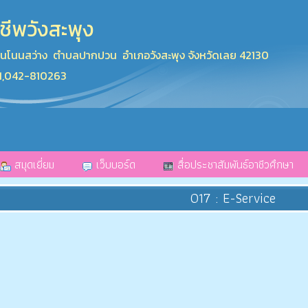
ชีพวังสะพุง
านโนนสว่าง ตำบลปากปวน อำเภอวังสะพุง จังหวัดเลย 42130
61,042-810263
สมุดเยี่ยม
เว็บบอร์ด
สื่อประชาสัมพันธ์อาชีวศึกษา
O17 : E-Service