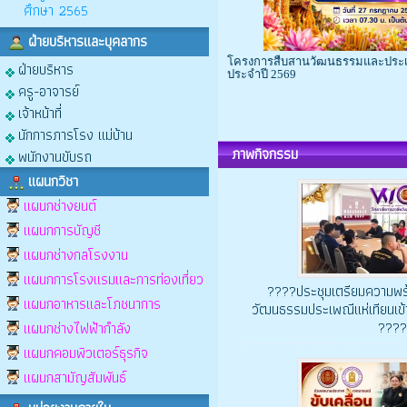
ศึกษา 2565
ฝ่ายบริหารและบุคลากร
โครงการสืบสานวัฒนธรรมและประเ
ฝ่ายบริหาร
ประจำปี 2569
ครู-อาจารย์
เจ้าหน้าที่
นักการภารโรง แม่บ้าน
ภาพกิจกรรม
พนักงานขับรถ
แผนกวิชา
แผนกช่างยนต์
แผนกการบัญชี
แผนกช่างกลโรงงาน
แผนกการโรงแรมและการท่องเที่ยว
????ประชุมเตรียมความพร
แผนกอาหารและโภชนาการ
วัฒนธรรมประเพณีแห่เทียนเข
????️
แผนกช่างไฟฟ้ากำลัง
แผนกคอมพิวเตอร์ธุรกิจ
แผนกสามัญสัมพันธ์