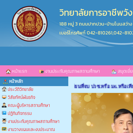
วิทยาลัยการอาชีพวัง
188 หมู่ 3 ถนนปากปวน-บ้านโนนสว่า
เบอร์โทรศัพท์ 042-810261,042-81
หน้าแรก
งานประกันคุณภาพสถานศึกษา
สมุดเยี่
หน้าหลัก
ศึกษาต่อในระดับปวช.และนักเรียนที่จบ ปวช.หรือ ม6.หรือเทียบเท่า 
ประวัติวิทยาลัย
วิสัยทัศน์พันธกิจ
คณะผู้บริหารสถานศึกษา
ปฏิทินกิจกรรม
งานประกันคุณภาพสถานศึกษา
งานวางแผนและงบประมาณ